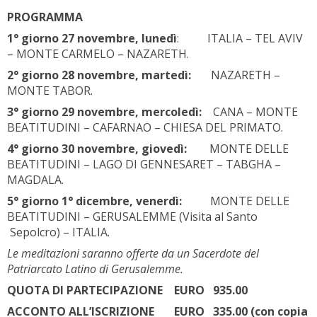
PROGRAMMA
1° giorno 27 novembre, luned
ì
: ITALIA – TEL AVIV
– MONTE CARMELO – NAZARETH.
2° giorno 28 novembre, marted
ì
:
NAZARETH –
MONTE TABOR.
3° giorno 29 novembre, mercoled
ì
:
CANA – MONTE
BEATITUDINI – CAFARNAO – CHIESA DEL PRIMATO.
4° giorno 30 novembre, gioved
ì
:
MONTE DELLE
BEATITUDINI – LAGO DI GENNESARET – TABGHA –
MAGDALA.
5° giorno 1° dicembre, venerd
ì
:
MONTE DELLE
BEATITUDINI – GERUSALEMME (Visita al Santo
Sepolcro) – ITALIA.
Le meditazioni saranno offerte da un Sacerdote del
Patriarcato Latino di Gerusalemme.
QUOTA DI PARTECIPAZIONE EURO 935.00
ACCONTO ALL’ISCRIZIONE EURO 335.00 (con copia