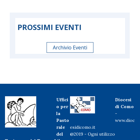
PROSSIMI EVENTI
Archivio Eventi
Uffici
Diocesi
o per
di Como
la
-
Pasto
www.dioc
rale
esidicomo.it
del
@2019 - Ogni utilizzo