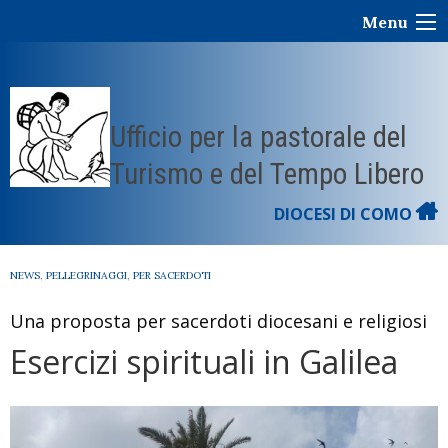
Skip
Menu
to
content
Ufficio per la pastorale del
Turismo e del Tempo Libero
DIOCESI DI COMO
NEWS
,
PELLEGRINAGGI
,
PER SACERDOTI
Una proposta per sacerdoti diocesani e religiosi
Esercizi spirituali in Galilea