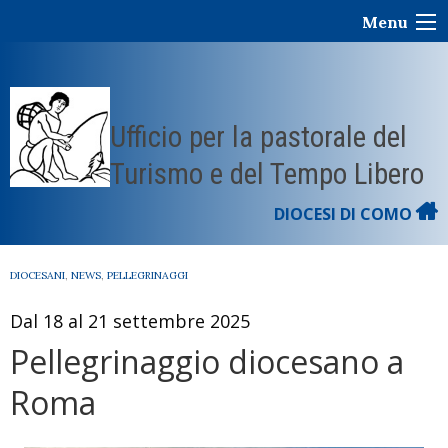
Skip
Menu
to
content
Ufficio per la pastorale del
Turismo e del Tempo Libero
DIOCESI DI COMO
DIOCESANI
,
NEWS
,
PELLEGRINAGGI
Dal 18 al 21 settembre 2025
Pellegrinaggio diocesano a
Roma