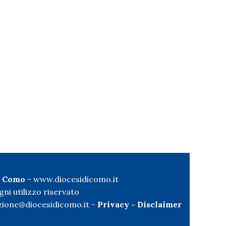
di Como
-
www.diocesidicomo.it
ni utilizzo riservato
ione@diocesidicomo.it -
Privacy
-
Disclaimer