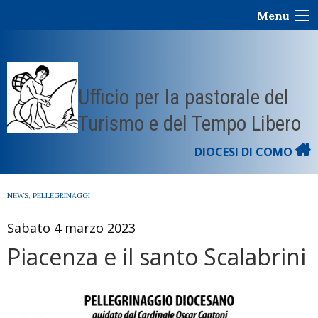
Skip
Menu
to
content
Ufficio per la pastorale del
Turismo e del Tempo Libero
DIOCESI DI COMO
NEWS
,
PELLEGRINAGGI
Sabato 4 marzo 2023
Piacenza e il santo Scalabrini