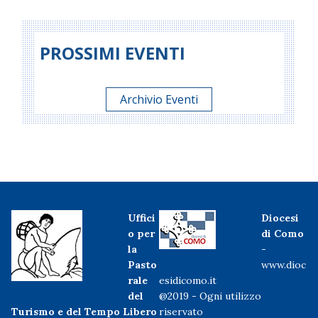
PROSSIMI EVENTI
Archivio Eventi
Uffici
Diocesi
o per
di Como
la
-
Pasto
www.dioc
rale
esidicomo.it
del
@2019 - Ogni utilizzo
Turismo e del Tempo Libero
riservato