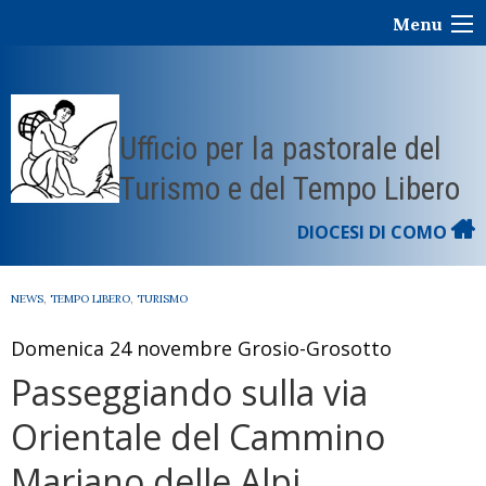
Skip
Menu
to
content
Ufficio per la pastorale del
Turismo e del Tempo Libero
DIOCESI DI COMO
NEWS
,
TEMPO LIBERO
,
TURISMO
Domenica 24 novembre Grosio-Grosotto
Passeggiando sulla via
Orientale del Cammino
Mariano delle Alpi