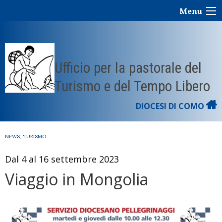
Skip
Menu
to
content
Ufficio per la pastorale del
Turismo e del Tempo Libero
DIOCESI DI COMO
NEWS
,
TURISMO
Dal 4 al 16 settembre 2023
Viaggio in Mongolia