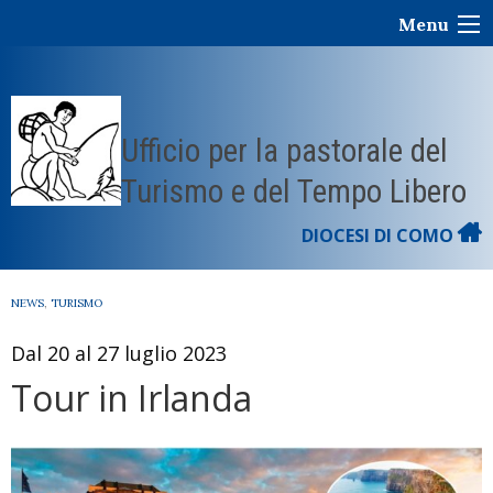
Skip
Menu
to
content
Ufficio per la pastorale del
Turismo e del Tempo Libero
DIOCESI DI COMO
NEWS
,
TURISMO
Dal 20 al 27 luglio 2023
Tour in Irlanda