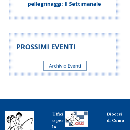
pellegrinaggi: Il Settimanale
PROSSIMI EVENTI
Archivio Eventi
Uffici
Diocesi
o per
di Como
la
-