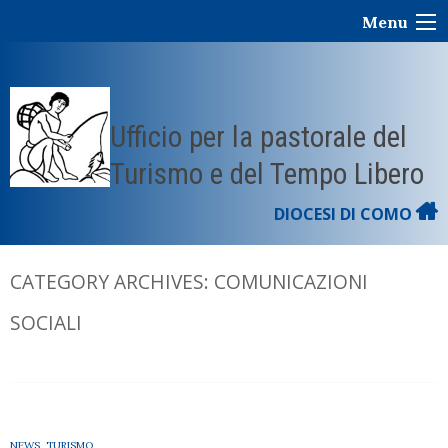
Skip
Menu
to
content
Ufficio per la pastorale del
Turismo e del Tempo Libero
DIOCESI DI COMO
CATEGORY ARCHIVES:
COMUNICAZIONI
SOCIALI
NEWS
,
TURISMO