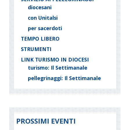
a
diocesani
t
con Unitalsi
i
o
per sacerdoti
n
TEMPO LIBERO
STRUMENTI
LINK TURISMO IN DIOCESI
turismo: Il Settimanale
pellegrinaggi: Il Settimanale
PROSSIMI EVENTI