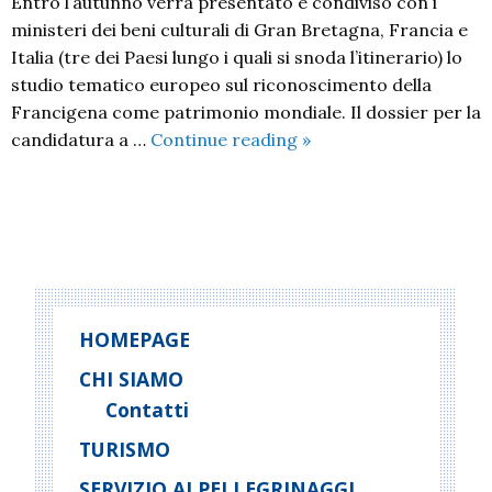
Entro l’autunno verrà presentato e condiviso con i
ministeri dei beni culturali di Gran Bretagna, Francia e
Italia (tre dei Paesi lungo i quali si snoda l’itinerario) lo
studio tematico europeo sul riconoscimento della
Francigena come patrimonio mondiale. Il dossier per la
Via
candidatura a …
Continue reading
»
Francigena:
crece
il
P
sostegno
o
per
candidatura
s
a
t
HOMEPAGE
patrimonio
N
CHI SIAMO
Unesco
a
Contatti
v
i
TURISMO
g
SERVIZIO AI PELLEGRINAGGI