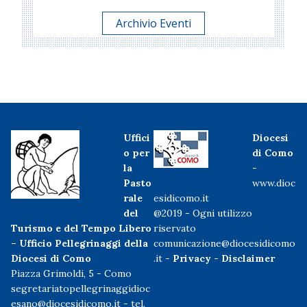
Archivio Eventi
Uffici
Diocesi
o per
di Como
la
-
Pasto
www.dioc
rale
esidicomo.it
del
@2019 - Ogni utilizzo
Turismo e del Tempo Libero
riservato
– Ufficio Pellegrinaggi della
comunicazione@diocesidicomo
Diocesi di Como
.it -
Privacy
-
Disclaimer
Piazza Grimoldi, 5 - Como
segretariatopellegrinaggidioc
esano@diocesidicomo.it
- tel.