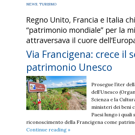
NEWS
,
TURISMO
Regno Unito, Francia e Italia ch
“patrimonio mondiale” per la mil
attraversava il cuore dell’Europ
Via Francigena: crece il
patrimonio Unesco
Prosegue l’iter de
dell’Unesco (Organ
Scienza e la Cultur
ministeri dei beni c
Paesi lungo i quali 
riconoscimento della Francigena come patrimon
Via
Continue reading
»