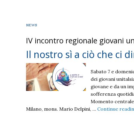
Francigena:
crece
il
sostegno
NEWS
per
IV incontro regionale giovani un
candidatura
a
Il nostro sì a ciò che ci d
patrimonio
Unesco
Sabato 7 e domenica
dei giovani unitals
giovane e da un im
sofferenza quotidian
Momento centrale d
Milano, mons. Mario Delpini, …
Continue readi