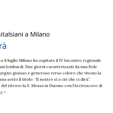
italsiani a Milano
irà
 8 luglio Milano ha ospitato il IV Incontro regionale
iani lombardi. Due giorni caratterizzati da una fede
pegno gioioso e generoso verso coloro che vivono la
a sotto il titolo: “Il nostro sì a ciò che ci dirà”.
el ritrovo la S. Messa in Duomo con l’Arcivescovo di
Il
ng
»
nostro
sì
a