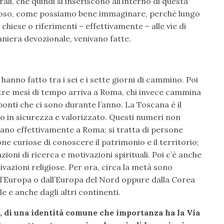
ali, che quindi si inseriscono all’interno di questa
gioso, come possiamo bene immaginare, perché lungo
 chiese o riferimenti – effettivamente – alle vie di
aniera devozionale, venivano fatte.
anno fatto tra i sei e i sette giorni di cammino. Poi
in tre mesi di tempo arriva a Roma, chi invece cammina
onti che ci sono durante l’anno. La Toscana è il
so in sicurezza e valorizzato. Questi numeri non
ivano effettivamente a Roma; si tratta di persone
 curiose di conoscere il patrimonio e il territorio;
ni di ricerca e motivazioni spirituali. Poi c’è anche
ivazioni religiose. Per ora, circa la metà sono
all’Europa o dall’Europa del Nord oppure dalla Corea
ile e anche dagli altri continenti.
i, di una identità comune che importanza ha la Via