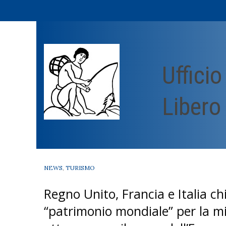
Skip
to
content
Uffici
Libero
NEWS
,
TURISMO
Regno Unito, Francia e Italia ch
“patrimonio mondiale” per la mil