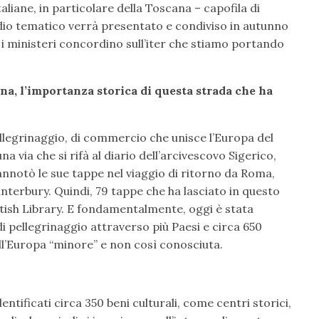
aliane, in particolare della Toscana – capofila di
dio tematico verrà presentato e condiviso in autunno
ti i ministeri concordino sull’iter che stiamo portando
na, l’importanza storica di questa strada che ha
pellegrinaggio, di commercio che unisce l’Europa del
 via che si rifà al diario dell’arcivescovo Sigerico,
nnotò le sue tappe nel viaggio di ritorno da Roma,
Canterbury. Quindi, 79 tappe che ha lasciato in questo
itish Library. E fondamentalmente, oggi è stata
 pellegrinaggio attraverso più Paesi e circa 650
ell’Europa “minore” e non così conosciuta.
dentificati circa 350 beni culturali, come centri storici,