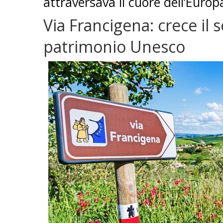
attraversava il cuore dell’Europ
Via Francigena: crece il
patrimonio Unesco