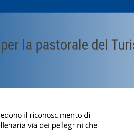
o per la pastorale del Tu
iedono il riconoscimento di
lenaria via dei pellegrini che