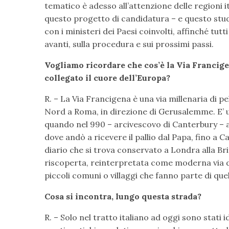
tematico è adesso all’attenzione delle regioni it
questo progetto di candidatura – e questo stu
con i ministeri dei Paesi coinvolti, affinché tut
avanti, sulla procedura e sui prossimi passi.
Vogliamo ricordare che cos’è la Via Francige
collegato il cuore dell’Europa?
R. – La Via Francigena è una via millenaria di 
Nord a Roma, in direzione di Gerusalemme. E’ una
quando nel 990 – arcivescovo di Canterbury – a
dove andò a ricevere il pallio dal Papa, fino a 
diario che si trova conservato a Londra alla Br
riscoperta, reinterpretata come moderna via di
piccoli comuni o villaggi che fanno parte di qu
Cosa si incontra, lungo questa strada?
R. – Solo nel tratto italiano ad oggi sono stati i