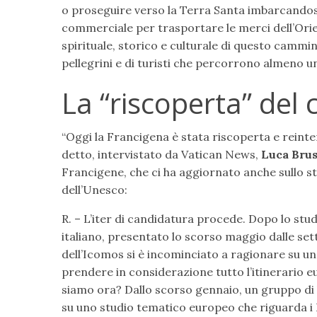
o proseguire verso la Terra Santa imbarcandosi 
commerciale per trasportare le merci dell’Orie
spirituale, storico e culturale di questo cammin
pellegrini e di turisti che percorrono almeno u
La “riscoperta” de
“Oggi la Francigena è stata riscoperta e reint
detto, intervistato da Vatican News,
Luca Bru
Francigene, che ci ha aggiornato anche sullo s
dell’Unesco:
R. – L’iter di candidatura procede. Dopo lo stud
italiano, presentato lo scorso maggio dalle set
dell’Icomos si è incominciato a ragionare su un
prendere in considerazione tutto l’itinerario 
siamo ora? Dallo scorso gennaio, un gruppo di l
su uno studio tematico europeo che riguarda i P