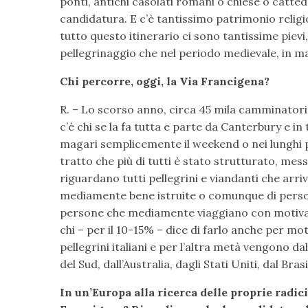
ponti, antichi casolati romani o chiese o cattedr
candidatura. E c’è tantissimo patrimonio reli
tutto questo itinerario ci sono tantissime pievi,
pellegrinaggio che nel periodo medievale, in m
Chi percorre, oggi, la Via Francigena?
R. – Lo scorso anno, circa 45 mila camminatori h
c’è chi se la fa tutta e parte da Canterbury e 
magari semplicemente il weekend o nei lunghi p
tratto che più di tutti è stato strutturato, mes
riguardano tutti pellegrini e viandanti che arr
mediamente bene istruite o comunque di persone
persone che mediamente viaggiano con motivazio
chi – per il 10-15% – dice di farlo anche per mot
pellegrini italiani e per l’altra metà vengono d
del Sud, dall’Australia, dagli Stati Uniti, dal Bras
In un’Europa alla ricerca delle proprie radic