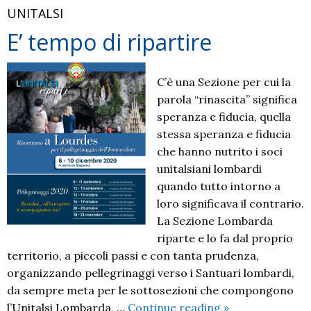
UNITALSI
E’ tempo di ripartire
C’è una Sezione per cui la
parola “rinascita” significa
speranza e fiducia, quella
stessa speranza e fiducia
che hanno nutrito i soci
unitalsiani lombardi
quando tutto intorno a
loro significava il contrario.
La Sezione Lombarda
riparte e lo fa dal proprio
territorio, a piccoli passi e con tanta prudenza,
organizzando pellegrinaggi verso i Santuari lombardi,
da sempre meta per le sottosezioni che compongono
E’
l’Unitalsi Lombarda, …
Continue reading
»