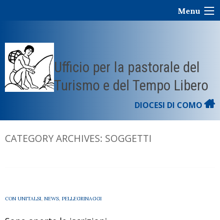
Skip
Menu
to
content
Ufficio per la pastorale del
Turismo e del Tempo Libero
DIOCESI DI COMO
CATEGORY ARCHIVES:
SOGGETTI
CON UNITALSI
,
NEWS
,
PELLEGRINAGGI