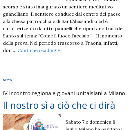
scorso è stato inaugurato un sentiero meditativo
guanelliano. Il sentiero conduce dal centro del paese
alla chiesa parrocchiale di Sant’Alessandro ed è
caratterizzato da otto pannelli che riportano frasi del
Santo sul tema: “Come il fuoco l’acciaio” – Il momento
della prova. Nel periodo trascorso a Traona, infatti,
Nuovo
don …
Continue reading
»
sentiero
meditativo
guanelliano
NEWS
IV incontro regionale giovani unitalsiani a Milano
Il nostro sì a ciò che ci dirà
Sabato 7 e domenica 8
luglio Milano ha ospitato il