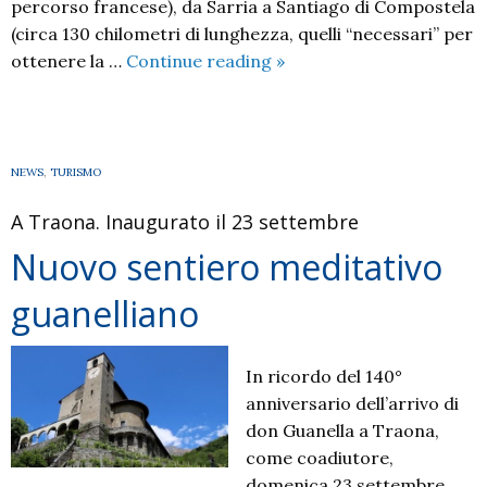
percorso francese), da Sarria a Santiago di Compostela
(circa 130 chilometri di lunghezza, quelli “necessari” per
Giovani
ottenere la …
Continue reading
»
sul
Cammino
di
Santiago,
NEWS
,
TURISMO
accompagnati
A Traona. Inaugurato il 23 settembre
Nuovo sentiero meditativo
guanelliano
In ricordo del 140°
anniversario dell’arrivo di
don Guanella a Traona,
come coadiutore,
domenica 23 settembre