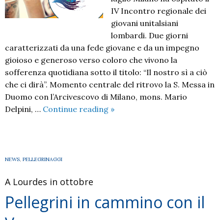
IV Incontro regionale dei
giovani unitalsiani
lombardi. Due giorni
caratterizzati da una fede giovane e da un impegno
gioioso e generoso verso coloro che vivono la
sofferenza quotidiana sotto il titolo: “Il nostro sì a ciò
che ci dirà”. Momento centrale del ritrovo la S. Messa in
Duomo con l’Arcivescovo di Milano, mons. Mario
Il
Delpini, …
Continue reading
»
nostro
sì
a
ciò
NEWS
,
PELLEGRINAGGI
che
A Lourdes in ottobre
ci
dirà
Pellegrini in cammino con il