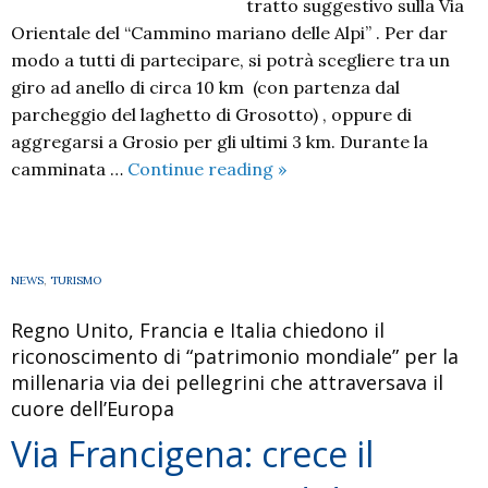
tratto suggestivo sulla Via
Orientale del “Cammino mariano delle Alpi” . Per dar
modo a tutti di partecipare, si potrà scegliere tra un
giro ad anello di circa 10 km (con partenza dal
parcheggio del laghetto di Grosotto) , oppure di
aggregarsi a Grosio per gli ultimi 3 km. Durante la
Passeggiando
camminata …
Continue reading
»
sulla
via
Orientale
del
NEWS
,
TURISMO
Cammino
Regno Unito, Francia e Italia chiedono il
Mariano
riconoscimento di “patrimonio mondiale” per la
delle
millenaria via dei pellegrini che attraversava il
Alpi
cuore dell’Europa
Via Francigena: crece il