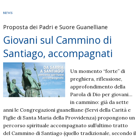
il
sostegno
NEWS
per
Proposta dei Padri e Suore Guanelliane
candidatura
a
Giovani sul Cammino di
patrimonio
Santiago, accompagnati
Unesco
Un momento “forte” di
preghiera, riflessione,
approfondimento della
Parola di Dio per giovani…
in cammino: già da sette
anni le Congregazioni guanelliane (Servi della Carità e
Figlie di Santa Maria della Provvidenza) propongono un
percorso spirituale accompagnato sull’ultimo tratto
del Cammino di Santiago (quello tradizionale, secondo il