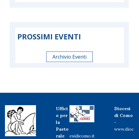
PROSSIMI EVENTI
Archivio Eventi
Uffici
Diocesi
o per
di Como
la
-
Pasto
www.dioc
rale
esidicomo.it